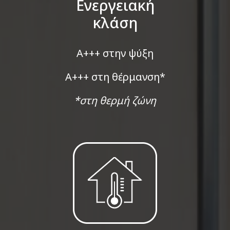
Ενεργειακή
κλάση
Α+++ στην ψύξη
Α+++ στη θέρμανση*
*στη θερμή ζώνη