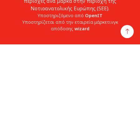
περιοχές ανά μάρκα στην περιοχή της
Νοτιοανατολικής Ευρώπης (SEE).
Υποστηριζόμενο από
OpenIT
Υποστηρίζεται από την εταιρεία μάρκετινγκ
απόδοσης
wizard